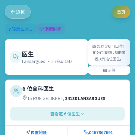
返回
首页
❓ 该怎么办...
💡 消磨时间
📸
您在诊所门口吗？
医生
拍张门牌照片帮助患
者找到这位医生。
Lansargues
•
2
résultat
s
🖼️
示例
6 位全科医生
15 RUE GELIBERT
,
34130 LANSARGUES
查看这 6 位医生
位置地图
0467867691