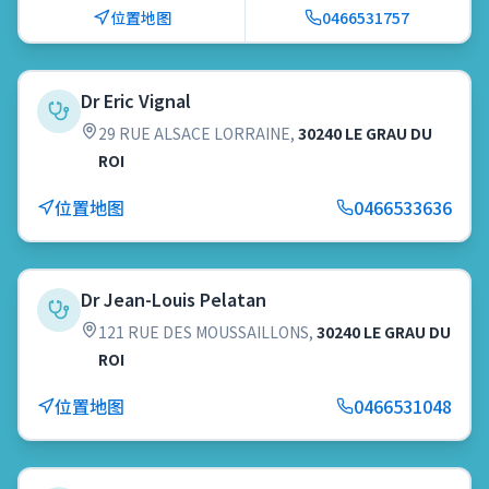
位置地图
0466531757
Dr Eric Vignal
29 RUE ALSACE LORRAINE
,
30240 LE GRAU DU
ROI
位置地图
0466533636
Dr Jean-Louis Pelatan
121 RUE DES MOUSSAILLONS
,
30240 LE GRAU DU
ROI
位置地图
0466531048