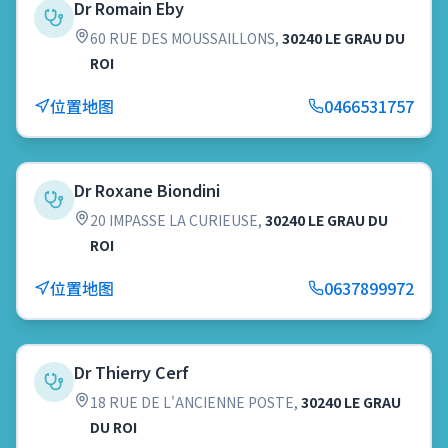
Dr Romain Eby
60 RUE DES MOUSSAILLONS
,
30240 LE GRAU DU
ROI
位置地图
0466531757
Dr Roxane Biondini
20 IMPASSE LA CURIEUSE
,
30240 LE GRAU DU
ROI
位置地图
0637899972
Dr Thierry Cerf
18 RUE DE L'ANCIENNE POSTE
,
30240 LE GRAU
DU ROI