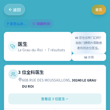
返回
首页
❓ 该怎么办...
💡 消磨时间
📸
您在诊所门口吗？
医生
拍张门牌照片帮助患
者找到这位医生。
Le Grau-du-Roi
•
7
résultat
s
🖼️
示例
3 位全科医生
60B RUE DES MOUSSAILLONS
,
30240 LE GRAU
DU ROI
查看这 3 位医生