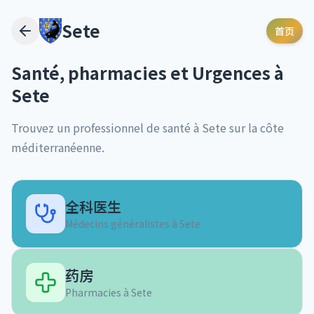
Sete
首页
Santé, pharmacies et Urgences à
Sete
Trouvez un professionnel de santé à
Sete
sur la côte
méditerranéenne.
全科医生
Médecins généralistes à
Sete
药房
Pharmacies à
Sete