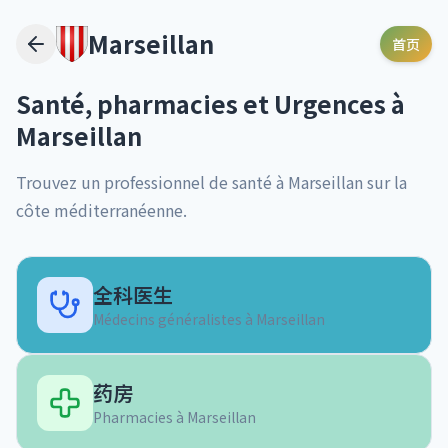
Marseillan
首页
Santé, pharmacies et Urgences à
Marseillan
Trouvez un professionnel de santé à
Marseillan
sur la
côte méditerranéenne.
全科医生
Médecins généralistes à
Marseillan
药房
Pharmacies à
Marseillan