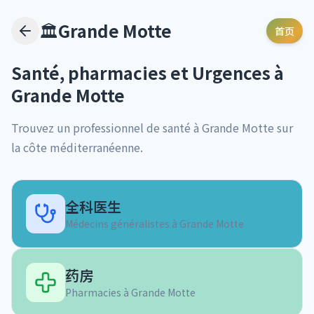
🏛️
Grande Motte
首页
Santé, pharmacies et Urgences à
Grande Motte
Trouvez un professionnel de santé à
Grande Motte
sur
la côte méditerranéenne.
全科医生
Médecins généralistes à
Grande Motte
药房
Pharmacies à
Grande Motte