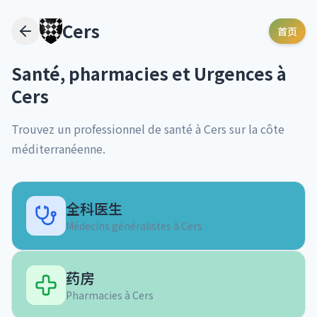
Cers
首页
Santé, pharmacies et Urgences à
Cers
Trouvez un professionnel de santé à
Cers
sur la côte
méditerranéenne.
全科医生
Médecins généralistes à
Cers
药房
Pharmacies à
Cers