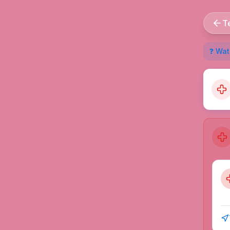
T
❓ Wat 