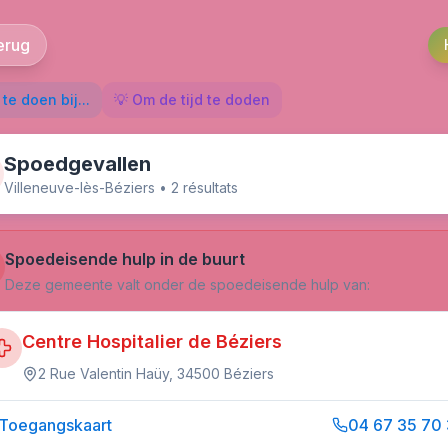
erug
te doen bij...
💡 Om de tijd te doden
Spoedgevallen
Villeneuve-lès-Béziers
•
2
résultat
s
Spoedeisende hulp in de buurt
Deze gemeente valt onder de spoedeisende hulp van:
Centre Hospitalier de Béziers
2 Rue Valentin Haüy, 34500 Béziers
Toegangskaart
04 67 35 70