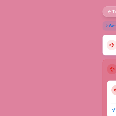
T
❓ Wat 