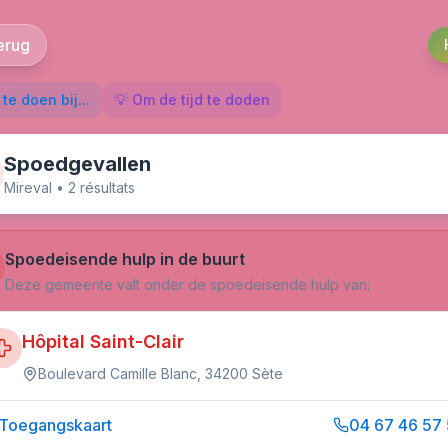
erug
te doen bij...
💡 Om de tijd te doden
Spoedgevallen
Mireval
•
2
résultat
s
Spoedeisende hulp in de buurt
Deze gemeente valt onder de spoedeisende hulp van:
Hôpital Saint-Clair
Boulevard Camille Blanc, 34200 Sète
Toegangskaart
04 67 46 57