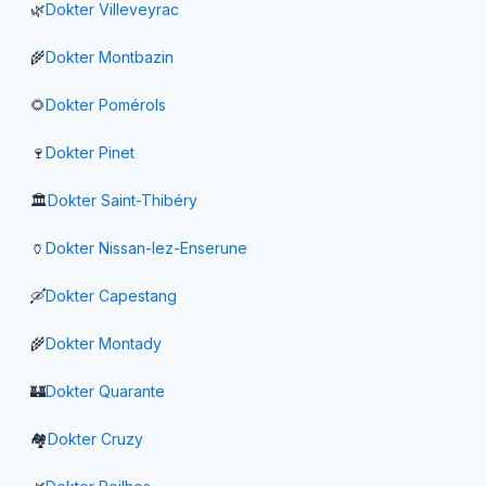
🌿
Dokter
Villeveyrac
🌾
Dokter
Montbazin
🌻
Dokter
Pomérols
🍷
Dokter
Pinet
🏛️
Dokter
Saint-Thibéry
🏺
Dokter
Nissan-lez-Enserune
🛶
Dokter
Capestang
🌾
Dokter
Montady
🏰
Dokter
Quarante
🏘️
Dokter
Cruzy