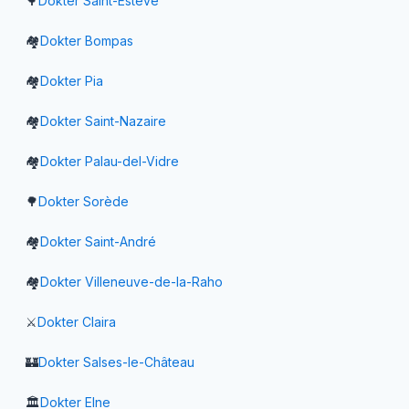
🌳
Dokter
Saint-Estève
🏘️
Dokter
Bompas
🏘️
Dokter
Pia
🏘️
Dokter
Saint-Nazaire
🏘️
Dokter
Palau-del-Vidre
🌳
Dokter
Sorède
🏘️
Dokter
Saint-André
🏘️
Dokter
Villeneuve-de-la-Raho
⚔️
Dokter
Claira
🏰
Dokter
Salses-le-Château
🏛️
Dokter
Elne