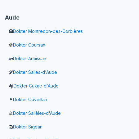
Aude
🏥
Dokter
Montredon-des-Corbières
🍇
Dokter
Coursan
🏡
Dokter
Armissan
🌾
Dokter
Salles-d'Aude
🏘️
Dokter
Cuxac-d'Aude
🍷
Dokter
Ouveillan
🚢
Dokter
Sallèles-d'Aude
🦁
Dokter
Sigean