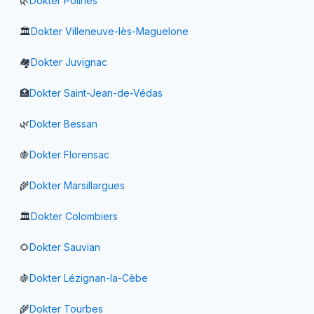
🌿
Dokter
Poilhes
🏛️
Dokter
Villeneuve-lès-Maguelone
🏘️
Dokter
Juvignac
🏥
Dokter
Saint-Jean-de-Védas
🌿
Dokter
Bessan
🍇
Dokter
Florensac
🌾
Dokter
Marsillargues
🏛️
Dokter
Colombiers
🌻
Dokter
Sauvian
🍇
Dokter
Lézignan-la-Cèbe
🌾
Dokter
Tourbes