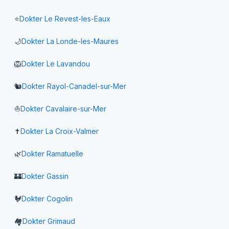
⭐
Dokter
Le Revest-les-Eaux
🌙
Dokter
La Londe-les-Maures
🦁
Dokter
Le Lavandou
🐿️
Dokter
Rayol-Canadel-sur-Mer
⛵
Dokter
Cavalaire-sur-Mer
✝️
Dokter
La Croix-Valmer
🌿
Dokter
Ramatuelle
🏰
Dokter
Gassin
🐓
Dokter
Cogolin
🏘️
Dokter
Grimaud