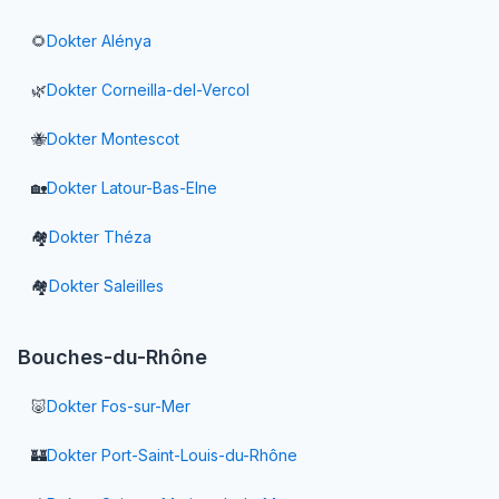
🌻
Dokter
Alénya
🌿
Dokter
Corneilla-del-Vercol
🐝
Dokter
Montescot
🏡
Dokter
Latour-Bas-Elne
🏘️
Dokter
Théza
🏘️
Dokter
Saleilles
Bouches-du-Rhône
🐷
Dokter
Fos-sur-Mer
🏰
Dokter
Port-Saint-Louis-du-Rhône