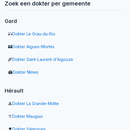
Zoek een dokter per gemeente
Gard
🎣
Dokter
Le Grau-du-Roi
🏰
Dokter
Aigues-Mortes
🌾
Dokter
Saint-Laurent-d'Aigouze
🏟️
Dokter
Nîmes
Hérault
🔺
Dokter
La Grande-Motte
🏅
Dokter
Mauguio
🌳
Dokter
Valergues