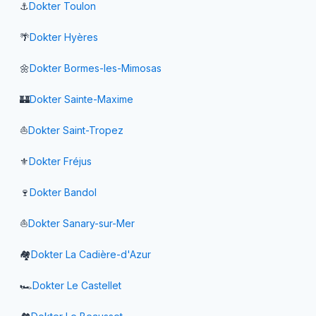
⚓
Dokter
Toulon
🌴
Dokter
Hyères
🌼
Dokter
Bormes-les-Mimosas
🏰
Dokter
Sainte-Maxime
⛵
Dokter
Saint-Tropez
⚜️
Dokter
Fréjus
🍷
Dokter
Bandol
⛵
Dokter
Sanary-sur-Mer
🏘️
Dokter
La Cadière-d'Azur
🏎️
Dokter
Le Castellet