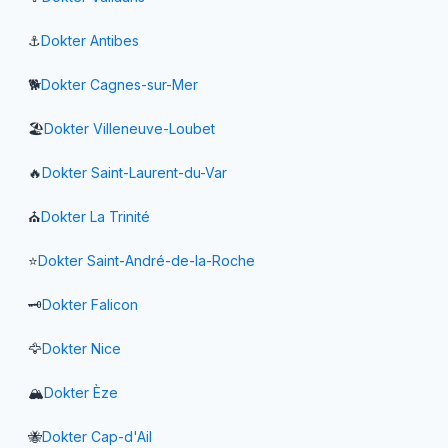
⚓
Dokter
Antibes
🐕
Dokter
Cagnes-sur-Mer
🏖️
Dokter
Villeneuve-Loubet
🔥
Dokter
Saint-Laurent-du-Var
⛪
Dokter
La Trinité
⭐
Dokter
Saint-André-de-la-Roche
🗝️
Dokter
Falicon
🦅
Dokter
Nice
🏔️
Dokter
Èze
🐝
Dokter
Cap-d'Ail