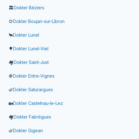
🏛️
Dokter
Béziers
🌻
Dokter
Boujan-sur-Libron
🐂
Dokter
Lunel
🌳
Dokter
Lunel-Viel
🏘️
Dokter
Saint-Just
🍇
Dokter
Entre-Vignes
🌿
Dokter
Saturargues
🏡
Dokter
Castelnau-le-Lez
🏘️
Dokter
Fabrègues
🌿
Dokter
Gigean