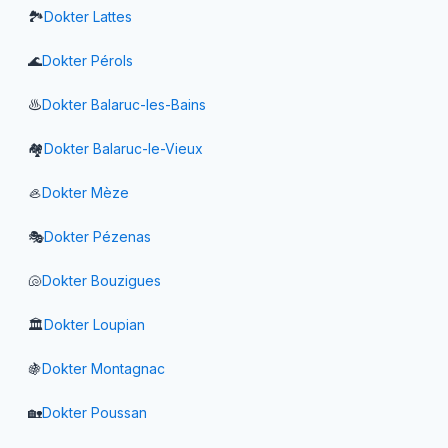
🏞️
Dokter
Lattes
🌊
Dokter
Pérols
♨️
Dokter
Balaruc-les-Bains
🏘️
Dokter
Balaruc-le-Vieux
🦪
Dokter
Mèze
🎭
Dokter
Pézenas
🐚
Dokter
Bouzigues
🏛️
Dokter
Loupian
🍇
Dokter
Montagnac
🏡
Dokter
Poussan