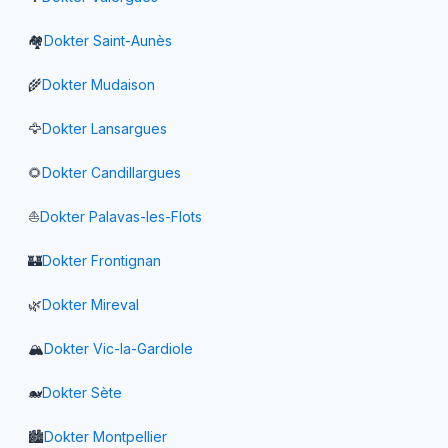
🏘️
Dokter
Saint-Aunès
🌾
Dokter
Mudaison
🦅
Dokter
Lansargues
🌻
Dokter
Candillargues
⛵
Dokter
Palavas-les-Flots
🏰
Dokter
Frontignan
🌿
Dokter
Mireval
🏔️
Dokter
Vic-la-Gardiole
🐋
Dokter
Sète
🏙️
Dokter
Montpellier