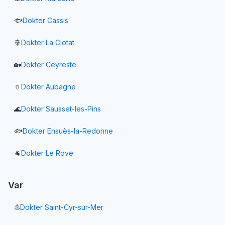
🐟
Dokter
Cassis
🚢
Dokter
La Ciotat
🏡
Dokter
Ceyreste
🏺
Dokter
Aubagne
🌊
Dokter
Sausset-les-Pins
🐟
Dokter
Ensuès-la-Redonne
🐐
Dokter
Le Rove
Var
⛵
Dokter
Saint-Cyr-sur-Mer