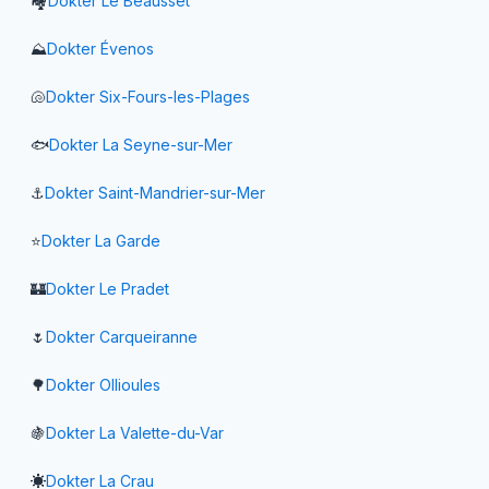
🏘️
Dokter
Le Beausset
⛰️
Dokter
Évenos
🐚
Dokter
Six-Fours-les-Plages
🐟
Dokter
La Seyne-sur-Mer
⚓
Dokter
Saint-Mandrier-sur-Mer
⭐
Dokter
La Garde
🏰
Dokter
Le Pradet
🌷
Dokter
Carqueiranne
🌳
Dokter
Ollioules
🍇
Dokter
La Valette-du-Var
☀️
Dokter
La Crau