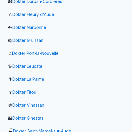
🏰
Dokter
Durban-Corbières
🍐
Dokter
Fleury d'Aude
🔑
Dokter
Narbonne
🦁
Dokter
Gruissan
⚓
Dokter
Port-la-Nouvelle
🪿
Dokter
Leucate
🌴
Dokter
La Palme
🍷
Dokter
Fitou
🍇
Dokter
Vinassan
🏰
Dokter
Ginestas
🏭
Dokter
Saint-Marcel-sur-Aude