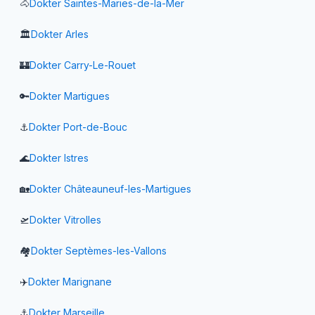
🐴
Dokter
Saintes-Maries-de-la-Mer
🏛️
Dokter
Arles
🏰
Dokter
Carry-Le-Rouet
🔑
Dokter
Martigues
⚓
Dokter
Port-de-Bouc
🌊
Dokter
Istres
🏡
Dokter
Châteauneuf-les-Martigues
🛫
Dokter
Vitrolles
🏘️
Dokter
Septèmes-les-Vallons
✈️
Dokter
Marignane
⚓
Dokter
Marseille