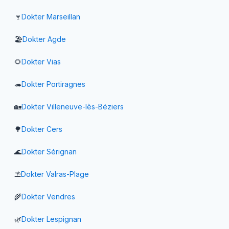
🍷
Dokter
Marseillan
🏖️
Dokter
Agde
🌻
Dokter
Vias
🦔
Dokter
Portiragnes
🏡
Dokter
Villeneuve-lès-Béziers
🌳
Dokter
Cers
🌊
Dokter
Sérignan
⛱️
Dokter
Valras-Plage
🌾
Dokter
Vendres
🌿
Dokter
Lespignan