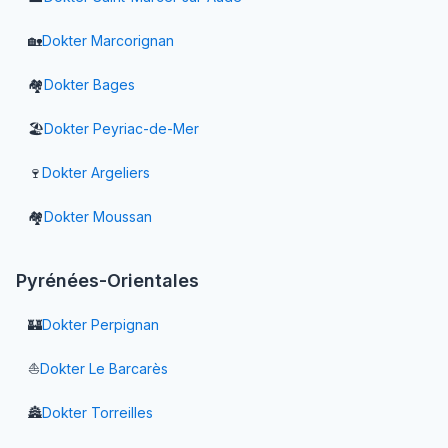
🏡
Dokter
Marcorignan
🏘️
Dokter
Bages
🏖️
Dokter
Peyriac-de-Mer
🍷
Dokter
Argeliers
🏘️
Dokter
Moussan
Pyrénées-Orientales
🏰
Dokter
Perpignan
⛵
Dokter
Le Barcarès
🏯
Dokter
Torreilles