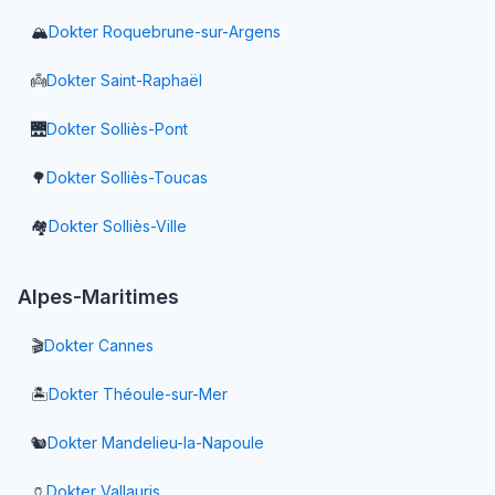
🏔️
Dokter
Roquebrune-sur-Argens
👼
Dokter
Saint-Raphaël
🌉
Dokter
Solliès-Pont
🌳
Dokter
Solliès-Toucas
🏘️
Dokter
Solliès-Ville
Alpes-Maritimes
🎬
Dokter
Cannes
🏝️
Dokter
Théoule-sur-Mer
🐿️
Dokter
Mandelieu-la-Napoule
🏺
Dokter
Vallauris