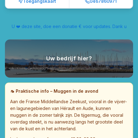
Toegangskaart
0467860971
U ❤️ deze site, doe een donatie € voor updates. Dank u
Uw bedrijf hier?
🦟
Praktische info – Muggen in de avond
Aan de Franse Middellandse Zeekust, vooral in de vijver-
en lagunegebieden van Hérault en Aude, kunnen
muggen in de zomer talrijk zijn. De tijgermug, die vooral
overdag steekt, is nu aanwezig langs het grootste deel
van de kust en in het achterland.