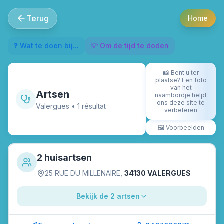
Terug
Home
❓ Wat te doen bij...
💡 Om de tijd te doden
📸
Bent u ter
plaatse? Een foto
van het
Artsen
naambordje helpt
ons deze site te
Valergues
•
1
résultat
verbeteren
🖼️
Voorbeelden
2 huisartsen
25 RUE DU MILLENAIRE
,
34130 VALERGUES
Bekijk de 2 artsen