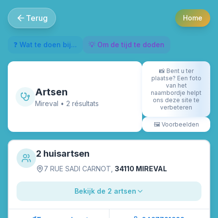
Terug
Home
❓ Wat te doen bij...
💡 Om de tijd te doden
📸
Bent u ter
plaatse? Een foto
van het
Artsen
naambordje helpt
ons deze site te
Mireval
•
2
résultat
s
verbeteren
🖼️
Voorbeelden
2 huisartsen
7 RUE SADI CARNOT
,
34110 MIREVAL
Bekijk de 2 artsen