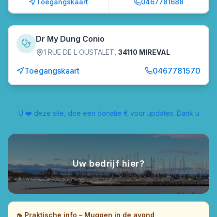
Toegangskaart
0467781688
Dr My Dung Conio
1 RUE DE L OUSTALET
,
34110 MIREVAL
Toegangskaart
0467781570
U ❤️ deze site, doe een donatie € voor updates. Dank u
Uw bedrijf hier?
🦟
Praktische info – Muggen in de avond