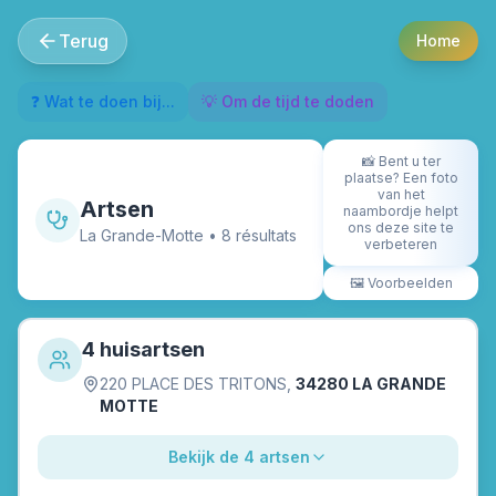
Terug
Home
❓ Wat te doen bij...
💡 Om de tijd te doden
📸
Bent u ter
plaatse? Een foto
van het
Artsen
naambordje helpt
ons deze site te
La Grande-Motte
•
8
résultat
s
verbeteren
🖼️
Voorbeelden
4 huisartsen
220 PLACE DES TRITONS
,
34280 LA GRANDE
MOTTE
Bekijk de 4 artsen