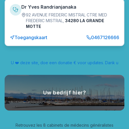
Dr Yves Randrianjanaka
92 AVENUE FREDERIC MISTRAL CTRE MED
FREDERIC MISTRAL
,
34280 LA GRANDE
MOTTE
Toegangskaart
0467126666
U ❤️ deze site, doe een donatie € voor updates. Dank u
Uw bedrijf hier?
Retrouvez les 8 cabinets de médecins généralistes