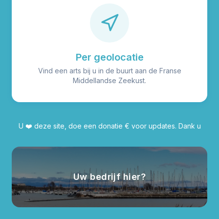
Per geolocatie
Vind een arts bij u in de buurt aan de Franse
Middellandse Zeekust.
U ❤️ deze site, doe een donatie € voor updates. Dank u
Uw bedrijf hier?