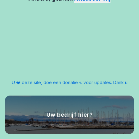
U ❤️ deze site, doe een donatie € voor updates. Dank u
Uw bedrijf hier?