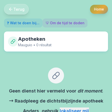
Terug
Home
❓ Wat te doen bij...
💡 Om de tijd te doden
Apotheken
Mauguio
•
0
résultat
Geen dienst hier vermeld voor
dit moment
.
→ Raadpleeg de dichtstbijzijnde apotheek
Anders, gebruik
lokaliseer mij