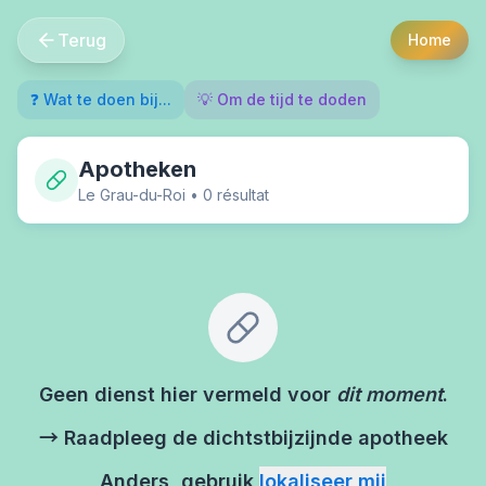
Terug
Home
❓ Wat te doen bij...
💡 Om de tijd te doden
Apotheken
Le Grau-du-Roi
•
0
résultat
Geen dienst hier vermeld voor
dit moment
.
→ Raadpleeg de dichtstbijzijnde apotheek
Anders, gebruik
lokaliseer mij