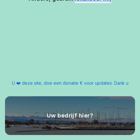
U ❤️ deze site, doe een donatie € voor updates. Dank u
Uw bedrijf hier?