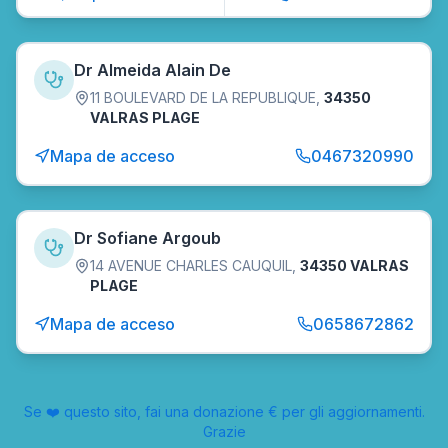
Dr Almeida Alain De
11 BOULEVARD DE LA REPUBLIQUE
,
34350
VALRAS PLAGE
Mapa de acceso
0467320990
Dr Sofiane Argoub
14 AVENUE CHARLES CAUQUIL
,
34350 VALRAS
PLAGE
Mapa de acceso
0658672862
Se ❤️ questo sito, fai una donazione € per gli aggiornamenti.
Grazie