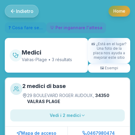
Indietro
Home
❓ Cosa fare se...
💡 Per ingannare l'attesa
📸
¿Está en el lugar?
Una foto de la
Medici
placa nos ayuda a
mejorar este sitio
Valras-Plage
•
3
résultat
s
🖼️
Esempi
2 medici di base
29 BOULEVARD ROGER AUDOUX
,
34350
VALRAS PLAGE
Vedi i 2 medici
Mapa de acceso
0467980474