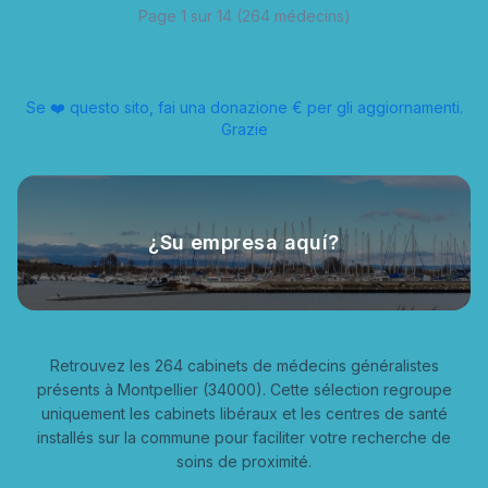
Page
1
sur
14
(
264
médecins)
Se ❤️ questo sito, fai una donazione € per gli aggiornamenti.
Grazie
¿Su empresa aquí?
Retrouvez les 264 cabinets de médecins généralistes
présents à Montpellier (34000). Cette sélection regroupe
uniquement les cabinets libéraux et les centres de santé
installés sur la commune pour faciliter votre recherche de
soins de proximité.