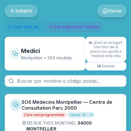
Indietro
Home
❓ Cosa fare se...
💡 Per ingannare l'attesa
📸
¿Está en el lugar?
Una foto de la
Medici
placa nos ayuda a
mejorar este sitio
Montpellier
•
264
résultat
s
🖼️
Esempi
SOS Médecins Montpellier — Centre de
Consultation Parc 2000
Cure non programmate
Feriali: 10 – 17
195 RUE YVES MONTAND
,
34000
MONTPELLIER