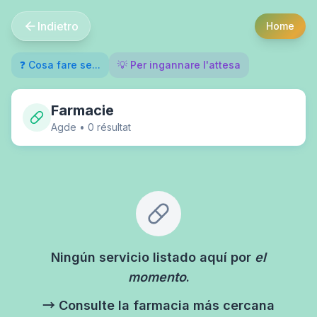
Indietro
Home
❓ Cosa fare se...
💡 Per ingannare l'attesa
Farmacie
Agde
•
0
résultat
Ningún servicio listado aquí por
el
momento
.
→ Consulte la farmacia más cercana