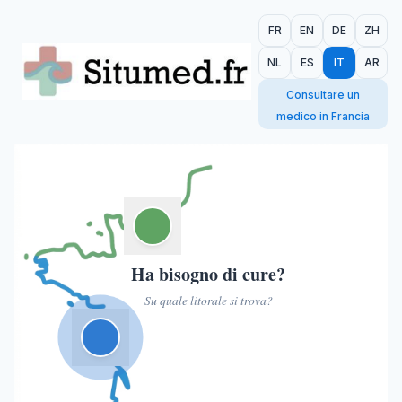
FR
EN
DE
ZH
NL
ES
IT
AR
Consultare un
medico in Francia
Ha bisogno di cure?
Su quale litorale si trova?