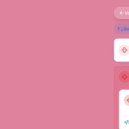
V
❓ ¿Qu