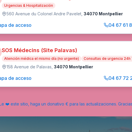
Urgencias & Hospitalización
560 Avenue du Colonel Andre Pavelet
,
34070 Montpellier
pa de acceso
04 67 61 
SOS Médecins (Site Palavas)
Atención médica el mismo día (no urgente)
Consultas de urgencia 24h
158 Avenue de Palavas
,
34070 Montpellier
pa de acceso
04 67 72 
Le ❤️ este sitio, haga un donativo € para las actualizaciones. Gracia