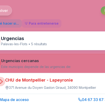
olver
é hacer si...
💡 Para entretenerse
Urgencias
Palavas-les-Flots
•
5
résultat
s
Urgencias cercanas
Este municipio depende de las urgencias de:
CHU de Montpellier - Lapeyronie
371 Avenue du Doyen Gaston Giraud, 34090 Montpellier
Mapa de acceso
04 67 33 67