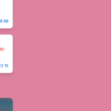
88 88
 7d
22 15
s