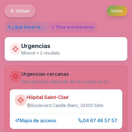
Volver
Inicio
❓ ¿Qué hacer si...
💡 Para entretenerse
Urgencias
Mireval
•
2
résultat
s
Urgencias cercanas
Este municipio depende de las urgencias de:
Hôpital Saint-Clair
Boulevard Camille Blanc, 34200 Sète
Mapa de acceso
04 67 46 57 57