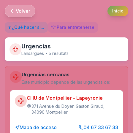
Volver
Inicio
❓ ¿Qué hacer si...
💡 Para entretenerse
Urgencias
Lansargues
•
5
résultat
s
Urgencias cercanas
Este municipio depende de las urgencias de:
CHU de Montpellier - Lapeyronie
371 Avenue du Doyen Gaston Giraud,
34090 Montpellier
Mapa de acceso
04 67 33 67 33