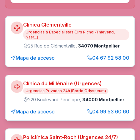
Clínica Clémentville
Urgencias & Especialistas (Drs Pichol-Thievend,
Nasr...)
25 Rue de Clémentville
,
34070 Montpellier
Mapa de acceso
04 67 92 58 00
Clínica du Millénaire (Urgences)
Urgencias Privadas 24h (Barrio Odysseum)
220 Boulevard Pénélope
,
34000 Montpellier
Mapa de acceso
04 99 53 60 60
Policlínica Saint-Roch (Urgences 24/7)