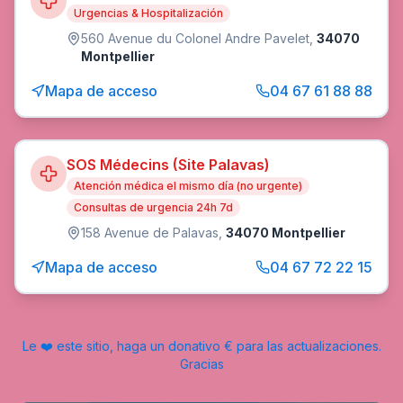
Urgencias & Hospitalización
560 Avenue du Colonel Andre Pavelet
,
34070
Montpellier
Mapa de acceso
04 67 61 88 88
SOS Médecins (Site Palavas)
Atención médica el mismo día (no urgente)
Consultas de urgencia 24h 7d
158 Avenue de Palavas
,
34070 Montpellier
Mapa de acceso
04 67 72 22 15
Le ❤️ este sitio, haga un donativo € para las actualizaciones.
Gracias