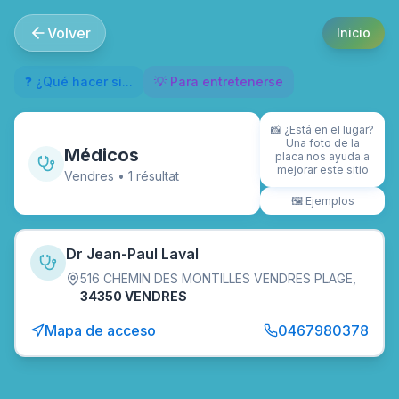
Volver
Inicio
❓ ¿Qué hacer si...
💡 Para entretenerse
📸
¿Está en el lugar?
Una foto de la
Médicos
placa nos ayuda a
mejorar este sitio
Vendres
•
1
résultat
🖼️
Ejemplos
Dr Jean-Paul Laval
516 CHEMIN DES MONTILLES VENDRES PLAGE
,
34350 VENDRES
Mapa de acceso
0467980378