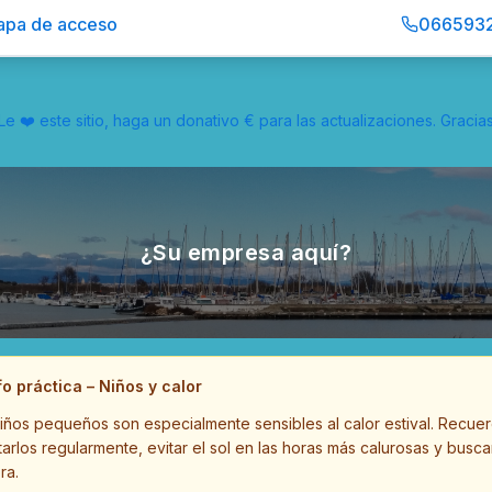
pa de acceso
066593
Le ❤️ este sitio, haga un donativo € para las actualizaciones. Gracia
¿Su empresa aquí?
fo práctica – Niños y calor
iños pequeños son especialmente sensibles al calor estival. Recue
tarlos regularmente, evitar el sol en las horas más calurosas y buscar
ra.