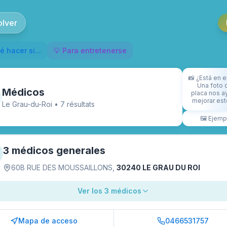
olver
é hacer si...
💡 Para entretenerse
📸
¿Está en e
Una foto d
Médicos
placa nos a
mejorar este
Le Grau-du-Roi
•
7
résultat
s
🖼️
Ejemp
3 médicos generales
60B RUE DES MOUSSAILLONS
,
30240 LE GRAU DU ROI
Ver los 3 médicos
Mapa de acceso
0466531757