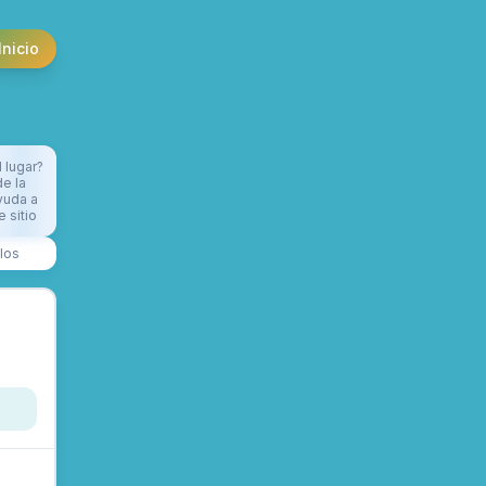
Inicio
l lugar?
e la
yuda a
 sitio
los