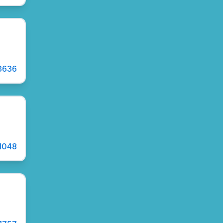
3636
1048