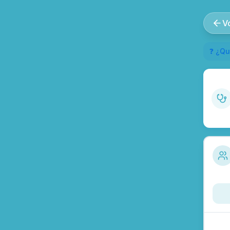
V
❓ ¿Qu