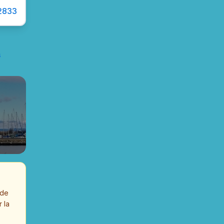
2833
s
rde
 la