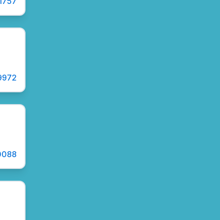
1757
9972
0088