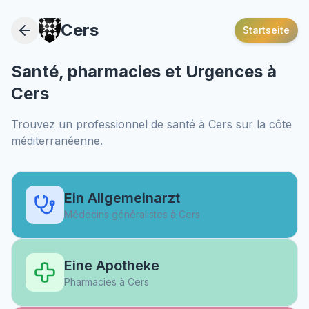
Cers
Startseite
Santé, pharmacies et Urgences à
Cers
Trouvez un professionnel de santé à
Cers
sur la côte
méditerranéenne.
Ein Allgemeinarzt
Médecins généralistes à
Cers
Eine Apotheke
Pharmacies à
Cers