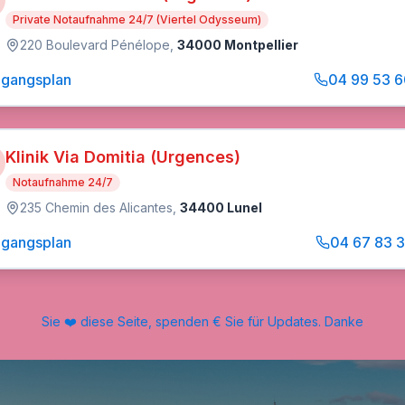
Private Notaufnahme 24/7 (Viertel Odysseum)
220 Boulevard Pénélope
,
34000 Montpellier
gangsplan
04 99 53 6
Klinik Via Domitia (Urgences)
Notaufnahme 24/7
235 Chemin des Alicantes
,
34400 Lunel
gangsplan
04 67 83 
Sie ❤️ diese Seite, spenden € Sie für Updates. Danke