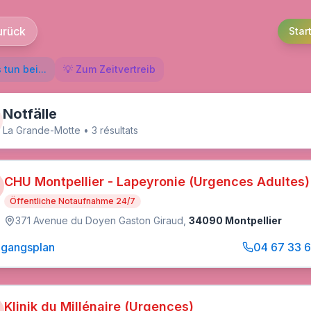
urück
Star
 tun bei...
💡 Zum Zeitvertreib
Notfälle
La Grande-Motte
•
3
résultat
s
CHU Montpellier - Lapeyronie (Urgences Adultes)
Öffentliche Notaufnahme 24/7
371 Avenue du Doyen Gaston Giraud
,
34090 Montpellier
gangsplan
04 67 33 
Klinik du Millénaire (Urgences)