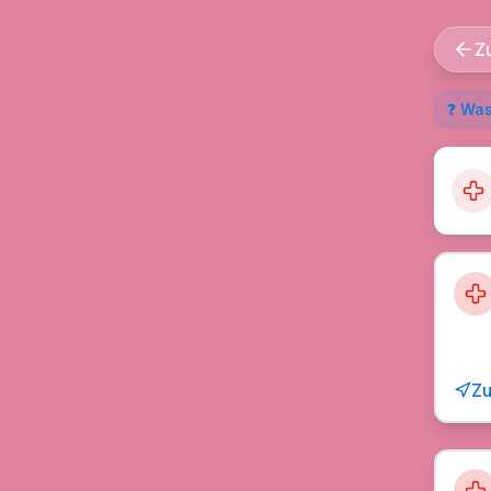
Z
❓ Was
Zu