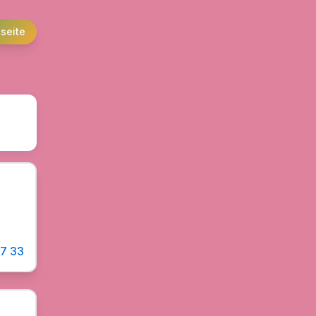
tseite
67 33