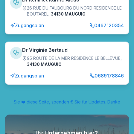
26 RUE DU FAUBOURG DU NORD RESIDENCE LE
BOUTAREL
,
34130 MAUGUIO
Zugangsplan
0467120354
Dr Virginie Bertaud
95 ROUTE DE LA MER RESIDENCE LE BELLEVUE
,
34130 MAUGUIO
Zugangsplan
0689178846
Sie ❤️ diese Seite, spenden € Sie für Updates. Danke
Ihr Unternehmen hier?