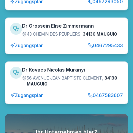
Zugangsplan
0467293050
Dr Grossein Elise Zimmermann
43 CHEMIN DES PEUPLIERS
,
34130 MAUGUIO
Zugangsplan
0467295433
Dr Kovacs Nicolas Muranyi
56 AVENUE JEAN BAPTISTE CLEMENT
,
34130
MAUGUIO
Zugangsplan
0467583607
Ihr Unternehmen hier?