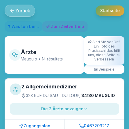
Zurück
Startseite
❓ Was tun bei...
💡 Zum Zeitvertreib
📸
Sind Sie vor Ort?
Ein Foto des
Praxisschildes hilft
Ärzte
uns, diese Seite zu
Mauguio
•
14
résultat
s
verbessern
🖼️
Beispiele
2 Allgemeinmediziner
323 RUE DU SAUT DU LOUP
,
34130 MAUGUIO
Die 2 Ärzte anzeigen
Zugangsplan
0467293217