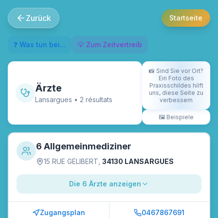
Zurück
Startseite
❓ Was tun bei...
💡 Zum Zeitvertreib
📸
Sind Sie vor Ort?
Ein Foto des
Praxisschildes hilft
Ärzte
uns, diese Seite zu
Lansargues
•
2
résultat
s
verbessern
🖼️
Beispiele
6 Allgemeinmediziner
15 RUE GELIBERT
,
34130 LANSARGUES
Die 6 Ärzte anzeigen
Zugangsplan
0467867691