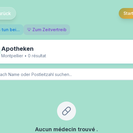
urück
Star
 tun bei...
💡 Zum Zeitvertreib
Apotheken
Montpellier
•
0
résultat
Aucun médecin trouvé
.