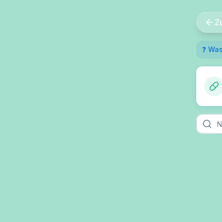
Z
❓ Was