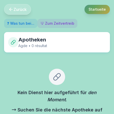
Zurück
Startseite
❓ Was tun bei...
💡 Zum Zeitvertreib
Apotheken
Agde
•
0
résultat
Kein Dienst hier aufgeführt für
den
Moment
.
→ Suchen Sie die nächste Apotheke auf