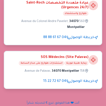
عيادة متعددة التخصصات Saint-Roch
(Urgences 24/7)
طوارئ واستشفاء
,
34070
560 Avenue du Colonel Andre Pavelet
Montpellier
خريطة الوصول
04 67 61 88 88
SOS Médecins (Site Palavas)
رعاية طبية فورية
استشارات طوارئ على مدار الساعة
,
34070 Montpellier
158 Avenue de Palavas
خريطة الوصول
04 67 72 22 15
أنت ❤️ هذا الموقع، تبرع € لتحديثه. شكراً