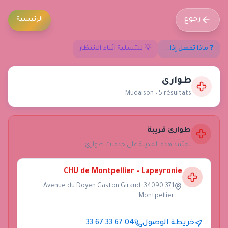
رجوع
الرئيسية
❓ ماذا تفعل إذا...
💡 للتسلية أثناء الانتظار
طوارئ
Mudaison
•
5
résultat
s
طوارئ قريبة
تعتمد هذه المدينة على خدمات طوارئ:
CHU de Montpellier - Lapeyronie
371 Avenue du Doyen Gaston Giraud, 34090
Montpellier
خريطة الوصول
04 67 33 67 33