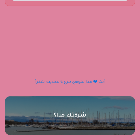
أنت ❤️ هذا الموقع، تبرع € لتحديثه. شكراً
شركتك هنا؟