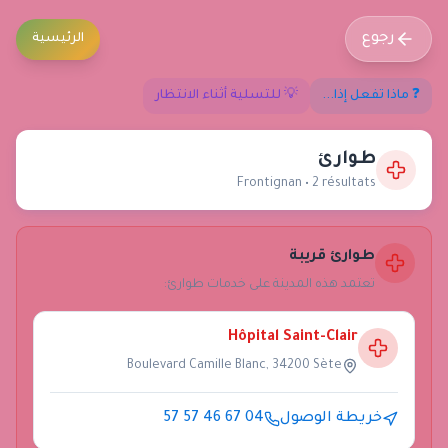
رجوع
الرئيسية
❓ ماذا تفعل إذا...
💡 للتسلية أثناء الانتظار
طوارئ
Frontignan
•
2
résultat
s
طوارئ قريبة
تعتمد هذه المدينة على خدمات طوارئ:
Hôpital Saint-Clair
Boulevard Camille Blanc, 34200 Sète
خريطة الوصول
04 67 46 57 57