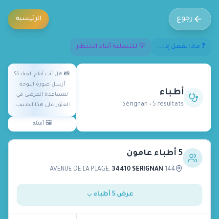
رجوع
الرئيسية
❓ ماذا تفعل إذا...
💡 للتسلية أثناء الانتظار
📸
هل أنت أمام العيادة؟
أرسل صورة اللوحة
أطباء
لمساعدة المرضى في
Sérignan
•
5
résultat
s
العثور على هذا الطبيب.
🖼️
أمثلة
5 أطباء عامون
,
34410 SERIGNAN
144 AVENUE DE LA PLAGE
عرض 5 أطباء