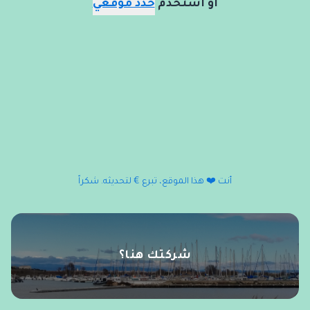
أو استخدم
حدد موقعي
أنت ❤️ هذا الموقع، تبرع € لتحديثه. شكراً
شركتك هنا؟