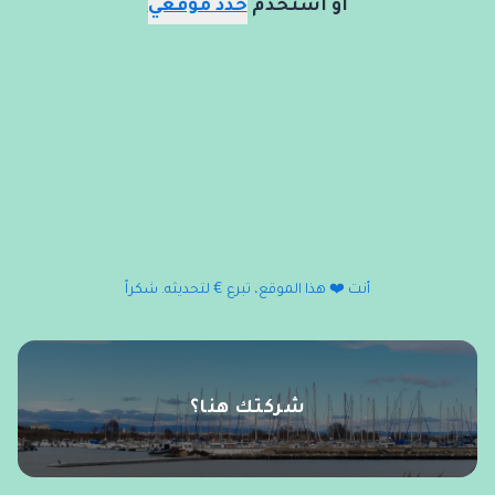
أو استخدم
حدد موقعي
أنت ❤️ هذا الموقع، تبرع € لتحديثه. شكراً
شركتك هنا؟