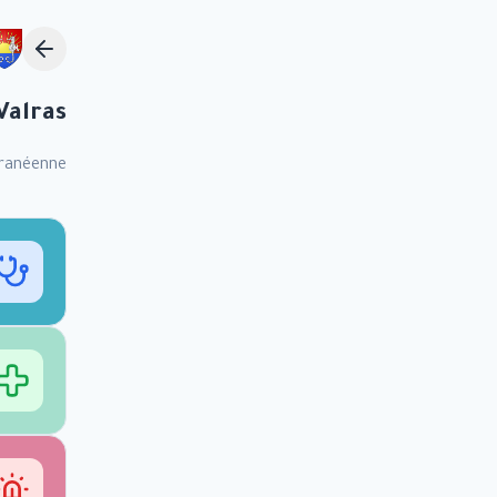
Valras
ranéenne.