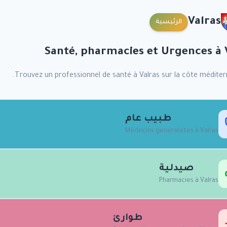
Valras
الرئيسية
Santé, pharmacies et Urgences à
Trouvez un professionnel de santé à
Valras
sur la côte méditer
طبيب عام
Médecins généralistes à
Valras
صيدلية
Pharmacies à
Valras
طوارئ