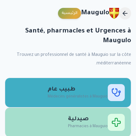
Mauguio
الرئيسية
Santé, pharmacies et Urgences à
Mauguio
Trouvez un professionnel de santé à
Mauguio
sur la côte
méditerranéenne.
طبيب عام
Médecins généralistes à
Mauguio
صيدلية
Pharmacies à
Mauguio