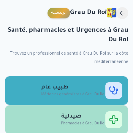
Grau Du Roi
الرئيسية
Santé, pharmacies et Urgences à
Grau
Du Roi
Trouvez un professionnel de santé à
Grau Du Roi
sur la côte
méditerranéenne.
طبيب عام
Médecins généralistes à
Grau Du Roi
صيدلية
Pharmacies à
Grau Du Roi